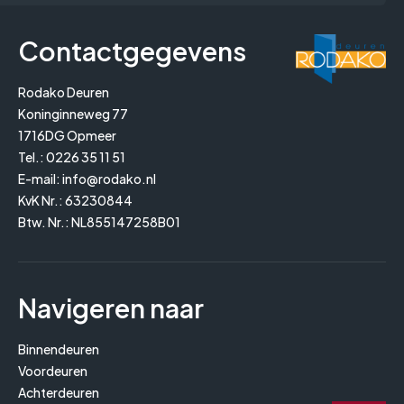
Contactgegevens
Rodako Deuren
Koninginneweg 77
1716DG Opmeer
Tel.:
0226 35 11 51
E-mail:
info@rodako.nl
KvK Nr.: 63230844
Btw. Nr.: NL855147258B01
Navigeren naar
Binnendeuren
Voordeuren
Achterdeuren