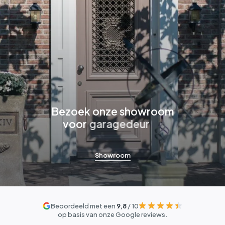
Bezoek
onze
showroom
voor
garagedeuren
Showroom
Beoordeeld met een
9,8
/ 10
op basis van onze Google reviews.