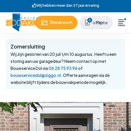
Skip
Wij hebben meer dan 37 jaar ervaring
to
main
Close
0
Showroom
Mijn offerte
content
Menu
Zomersluiting
Wij zijn gesloten van 20 juli t/m 10 augustus. Heeft u een
storing aan uw garagedeur? Neem contact op met
Bouwservice Dol via
06 28 75 93 96
of
bouwservicedol@ziggo.nl
. Offerte aanvragen via de
website blijft tijdens de bouwvakperiode mogelijk.