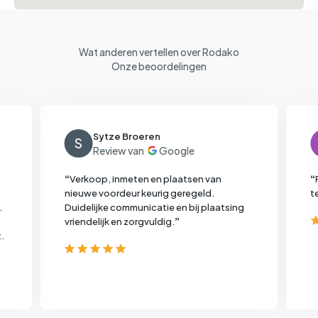
Wat anderen vertellen over Rodako
Onze beoordelingen
Sytze Broeren
S
“
Verkoop, inmeten en plaatsen van
“
nieuwe voordeur keurig geregeld.
t
.
Duidelijke communicatie en bij plaatsing
vriendelijk en zorgvuldig.
”
.