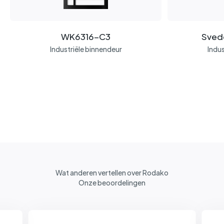
WK6316-C3
Sved
Industriële binnendeur
Indus
Wat anderen vertellen over Rodako
Onze beoordelingen