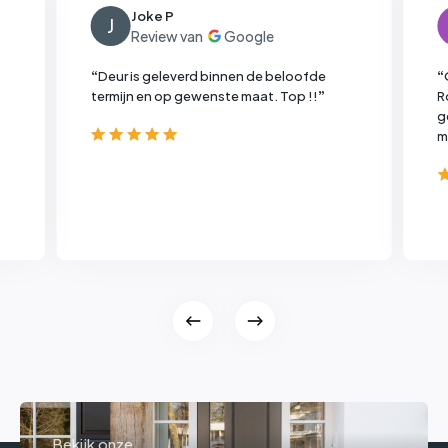
Joke P
J
“
Deur is geleverd binnen de beloofde
“
termijn en op gewenste maat. Top !!
”
R
g
m
Bekijk onze