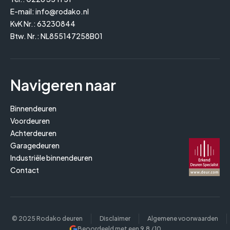
E-mail:
info@rodako.nl
KvK Nr.: 63230844
Btw. Nr.: NL855147258B01
Navigeren naar
Binnendeuren
Voordeuren
Achterdeuren
Garagedeuren
Industriële binnendeuren
Contact
© 2025 Rodako deuren
Disclaimer
Algemene voorwaarden
Beoordeeld met een
9,8
/ 10