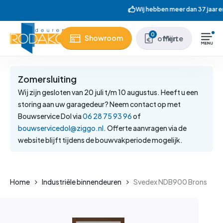
Skip
Wij hebben meer dan 37 jaar ervaring
to
main
Close
0
Showroom
Mijn offerte
content
Menu
Zomersluiting
Wij zijn gesloten van 20 juli t/m 10 augustus. Heeft u een
storing aan uw garagedeur? Neem contact op met
Bouwservice Dol via
06 28 75 93 96
of
bouwservicedol@ziggo.nl
. Offerte aanvragen via de
website blijft tijdens de bouwvakperiode mogelijk.
Home
Industriële binnendeuren
Svedex NDB900 Brons