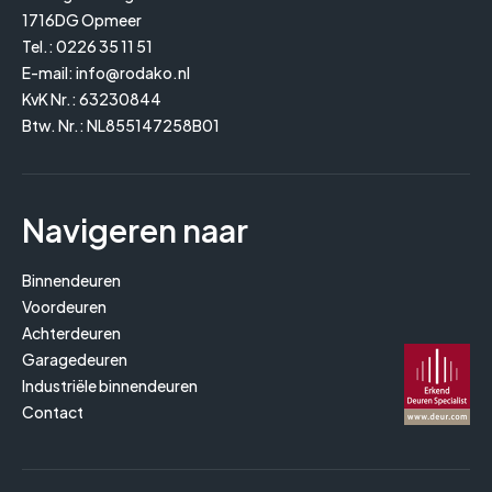
1716DG Opmeer
Tel.:
0226 35 11 51
E-mail:
info@rodako.nl
KvK Nr.: 63230844
Btw. Nr.: NL855147258B01
Navigeren naar
Binnendeuren
Voordeuren
Achterdeuren
Garagedeuren
Industriële binnendeuren
Contact