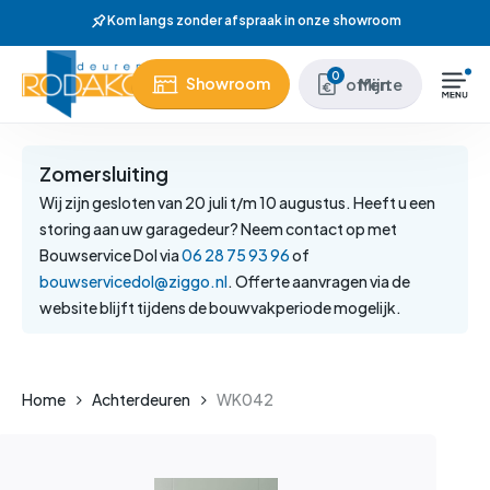
Skip
howroom
to
main
Close
0
Showroom
Mijn offerte
content
Menu
Zomersluiting
Wij zijn gesloten van 20 juli t/m 10 augustus. Heeft u een
storing aan uw garagedeur? Neem contact op met
Bouwservice Dol via
06 28 75 93 96
of
bouwservicedol@ziggo.nl
. Offerte aanvragen via de
website blijft tijdens de bouwvakperiode mogelijk.
Home
Achterdeuren
WK042