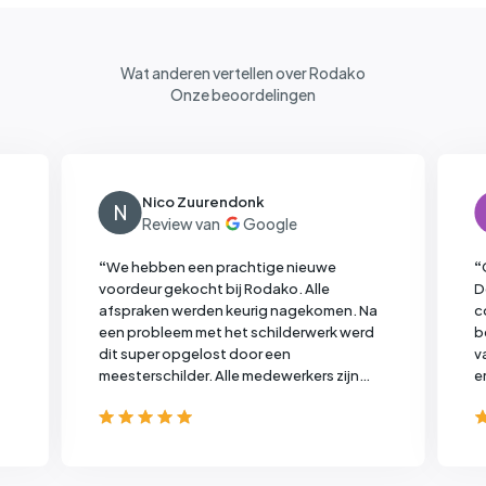
Wat anderen vertellen over Rodako
Onze beoordelingen
Nico Zuurendonk
N
“
We hebben een prachtige nieuwe
“
voordeur gekocht bij Rodako. Alle
D
afspraken werden keurig nagekomen. Na
c
een probleem met het schilderwerk werd
b
dit super opgelost door een
v
meesterschilder. Alle medewerkers zijn
e
zeer klantgericht en nemen de tijd voor je.
b
Al met al een goeie service en prettig om
w
hier je geld uit te geven!
”
n
R