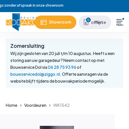
Skip
Wij hebben meer dan 37 jaar ervaring
to
main
Close
0
Showroom
Mijn offerte
content
Menu
Zomersluiting
Wij zijn gesloten van 20 juli t/m 10 augustus. Heeft u een
storing aan uw garagedeur? Neem contact op met
Bouwservice Dol via
06 28 75 93 96
of
bouwservicedol@ziggo.nl
. Offerte aanvragen via de
website blijft tijdens de bouwvakperiode mogelijk.
Home
Voordeuren
WK1542