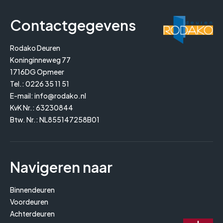
Contactgegevens
Rodako Deuren
Koninginneweg 77
1716DG Opmeer
Tel.:
0226 35 11 51
E-mail:
info@rodako.nl
KvK Nr.: 63230844
Btw. Nr.: NL855147258B01
Navigeren naar
Binnendeuren
Voordeuren
Achterdeuren