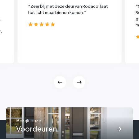
“
Zeer blij met deze deur van Rodaco, laat
“
het licht maar binnen komen.
”
R
.
g
m
.
Bekijk onze
Voordeuren