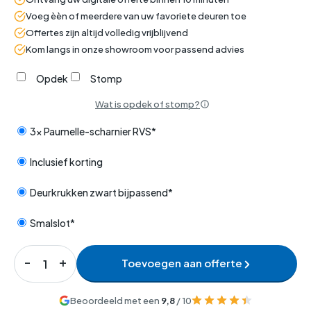
Voeg èèn of meerdere van uw favoriete deuren toe
Offertes zijn altijd volledig vrijblijvend
Kom langs in onze showroom voor passend advies
Opdek
Stomp
Wat is opdek of stomp?
3x Paumelle-scharnier RVS*
Inclusief korting
Deurkrukken zwart bijpassend*
Smalslot*
Toevoegen aan offerte
Beoordeeld met een
9,8
/ 10