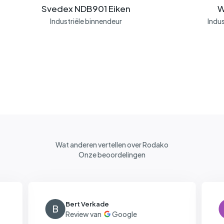
Svedex NDB901 Eiken
W
Industriële binnendeur
Indus
Wat anderen vertellen over Rodako
Onze beoordelingen
Bert Verkade
B