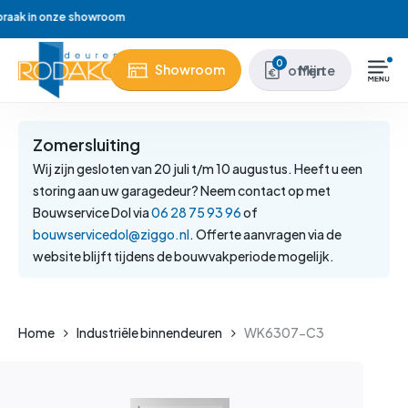
Skip
Wij hebben meer dan 37 jaar ervaring
to
main
Close
0
Showroom
Mijn offerte
content
Menu
Zomersluiting
Wij zijn gesloten van 20 juli t/m 10 augustus. Heeft u een
storing aan uw garagedeur? Neem contact op met
Bouwservice Dol via
06 28 75 93 96
of
bouwservicedol@ziggo.nl
. Offerte aanvragen via de
website blijft tijdens de bouwvakperiode mogelijk.
Home
Industriële binnendeuren
WK6307-C3