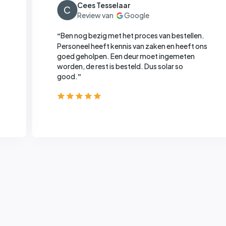
Cees Tesselaar
C
Ben nog bezig met het proces van bestellen.
“
Personeel heeft kennis van zaken en heeft ons
goed geholpen. Een deur moet ingemeten
worden, de rest is besteld. Dus solar so
good.
”