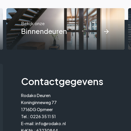
Bekijk onze
Binnendeuren
Contactgegevens
Rodako Deuren
Koninginneweg 77
1716DG Opmeer
Tel.:
0226 35 11 51
E-mail:
info@rodako.nl
KvK Nr.: 63230844