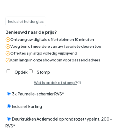
Inclusief helder glas
Benieuwd naar de prijs?
Ontvang uw digitale offerte binnen 10 minuten
Voeg èèn of meerdere van uw favoriete deuren toe
Offertes zijn altijd volledig vrijblijvend
Kom langs in onze showroom voor passend advies
Opdek
Stomp
Wat is opdek of stomp?
3x Paumelle-scharnier RVS*
Inclusief korting
Deurkrukken Actiemodel op rond rozet type int. 200 -
RVS*