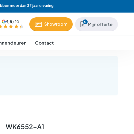
ebben meer dan 37 jaar ervaring
9,8
/ 10
0
Showroom
Mijn offerte
binnendeuren
Contact
WK6552-A1