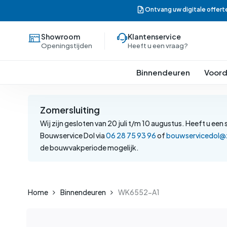
Skip
Ontvang uw digitale offert
to
main
Showroom
Klantenservice
content
Openingstijden
Heeft u een vraag?
Binnendeuren
Voord
Zomersluiting
Wij zijn gesloten van 20 juli t/m 10 augustus. Heeft u e
Bouwservice Dol via
06 28 75 93 96
of
bouwservicedol@z
de bouwvakperiode mogelijk.
Home
Binnendeuren
WK6552-A1