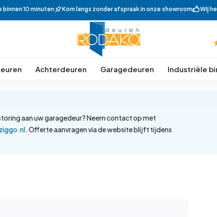
e binnen 10 minuten
Kom langs zonder afspraak in onze showroom
Wij h
euren
Achterdeuren
Garagedeuren
Industriële 
en storing aan uw garagedeur? Neem contact op met
iggo.nl
. Offerte aanvragen via de website blijft tijdens