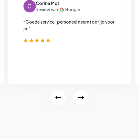
Corina Mol
C
Goede service , personeel neemt de tijd voor
“
je.
”