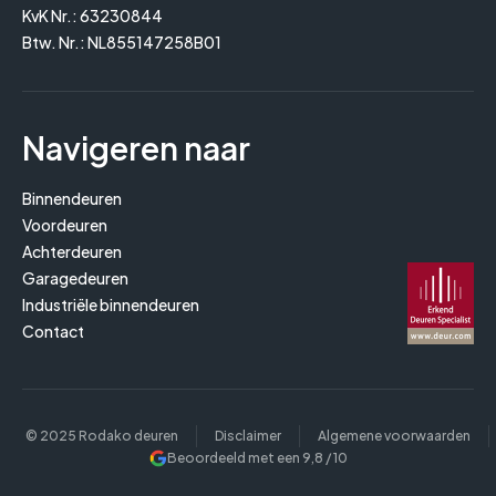
KvK Nr.: 63230844
Btw. Nr.: NL855147258B01
Navigeren naar
Binnendeuren
Voordeuren
Achterdeuren
Garagedeuren
Industriële binnendeuren
Contact
© 2025 Rodako deuren
Disclaimer
Algemene voorwaarden
Beoordeeld met een
9,8
/ 10