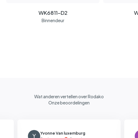
WK6811-D2
W
Binnendeur
Wat anderen vertellen over Rodako
Onze beoordelingen
Yvonne Van luxemburg
Y