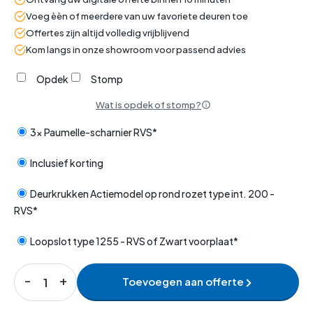
Voeg èèn of meerdere van uw favoriete deuren toe
Offertes zijn altijd volledig vrijblijvend
Kom langs in onze showroom voor passend advies
Opdek
Stomp
Wat is opdek of stomp?
3x Paumelle-scharnier RVS*
Inclusief korting
Deurkrukken Actiemodel op rond rozet type int. 200 -
RVS*
Loopslot type 1255 - RVS of Zwart voorplaat*
Toevoegen aan offerte