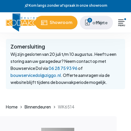
Skip
Wij hebben meer
to
main
Close
0
Showroom
Mijn offerte
content
Menu
Zomersluiting
Wij zijn gesloten van 20 juli t/m 10 augustus. Heeft u een
storing aan uw garagedeur? Neem contact op met
Bouwservice Dol via
06 28 75 93 96
of
bouwservicedol@ziggo.nl
. Offerte aanvragen via de
website blijft tijdens de bouwvakperiode mogelijk.
Home
Binnendeuren
WK6514