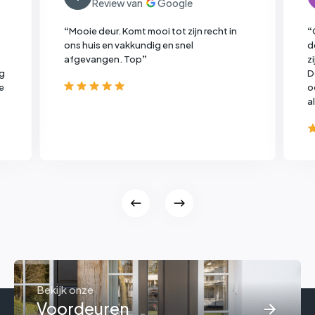
“
Mooie deur. Komt mooi tot zijn recht in
“
ons huis en vakkundig en snel
d
afgevangen. Top
”
z
ag
D
e
o
a
b
Bekijk onze
Voordeuren