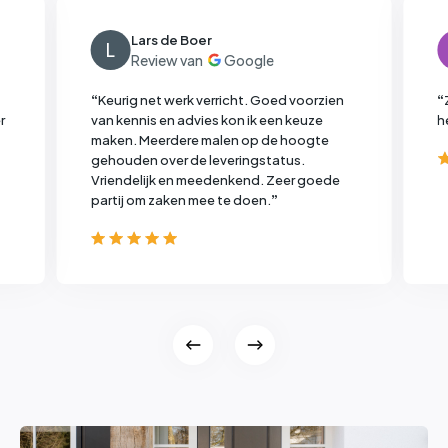
Lars de Boer
L
“
Keurig net werk verricht. Goed voorzien
“
r
van kennis en advies kon ik een keuze
h
maken. Meerdere malen op de hoogte
gehouden over de leveringstatus.
Vriendelijk en meedenkend. Zeer goede
partij om zaken mee te doen.
”