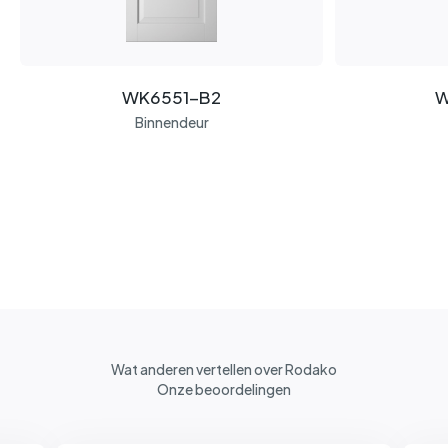
WK6551-B2
W
Binnendeur
Wat anderen vertellen over Rodako
Onze beoordelingen