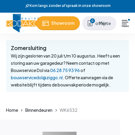
Skip
m langs zonder afspraak in onze showroom
to
main
Close
0
Showroom
Mijn offerte
content
Menu
Zomersluiting
Wij zijn gesloten van 20 juli t/m 10 augustus. Heeft u een
storing aan uw garagedeur? Neem contact op met
Bouwservice Dol via
06 28 75 93 96
of
bouwservicedol@ziggo.nl
. Offerte aanvragen via de
website blijft tijdens de bouwvakperiode mogelijk.
Home
Binnendeuren
WK6532